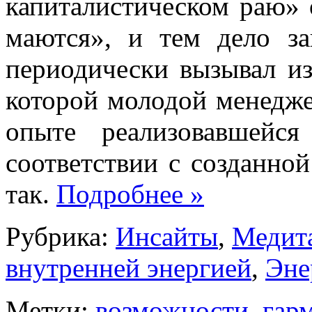
капиталистическом раю» 
маются», и тем дело з
периодически вызывал из
которой молодой менедже
опыте реализовавшейс
соответствии с созданно
так.
Подробнее
»
Рубрика:
Инсайты
,
Медит
внутренней энергией
,
Эне
Метки:
возможности
,
гар