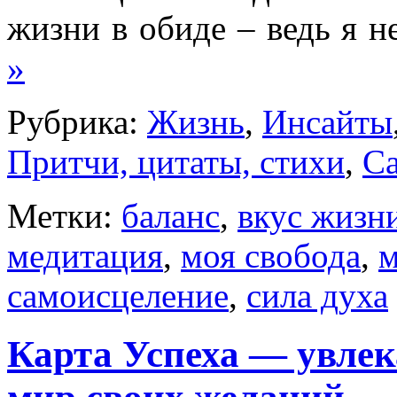
жизни в обиде – ведь я 
»
Рубрика:
Жизнь
,
Инсайты
Притчи, цитаты, стихи
,
С
Метки:
баланс
,
вкус жизн
медитация
,
моя свобода
,
самоисцеление
,
сила духа
Карта Успеха — увлек