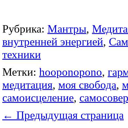
Рубрика:
Мантры
,
Медита
внутренней энергией
,
Сам
техники
Метки:
hooponopono
,
гар
медитация
,
моя свобода
,
м
самоисцеление
,
самосове
←
Предыдущая страница