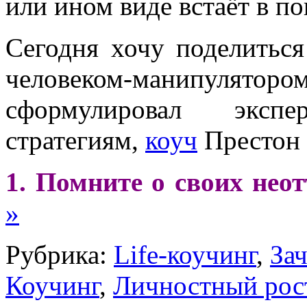
или ином виде встаёт в п
Сегодня хочу поделитьс
человеком-манипуля
сформулировал эксп
стратегиям,
коуч
Престон 
1. Помните о своих нео
»
Рубрика:
Life-коучинг
,
За
Коучинг
,
Личностный рос