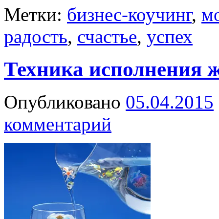
Метки:
бизнес-коучинг
,
м
радость
,
счастье
,
успех
Техника исполнения 
Опубликовано
05.04.2015
комментарий