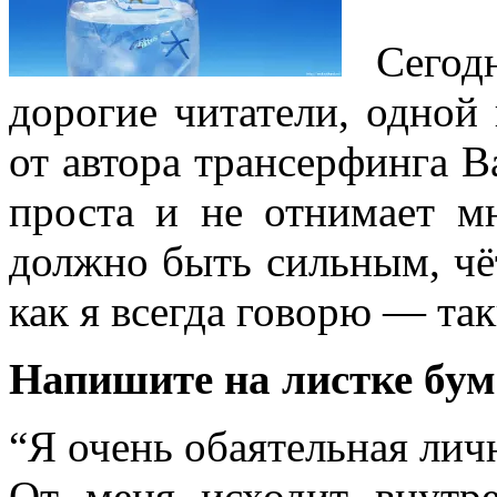
Сегодн
дорогие читатели, одной
от автора трансерфинга В
проста и не отнимает м
должно быть сильным, ч
как я всегда говорю — та
На­пишите на листке бу
“Я очень обаятельная лич
От меня исходит вну­тр