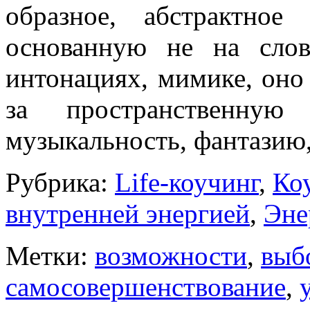
образное, абстрактно
основанную не на слов
интонациях, мимике, оно 
за пространственну
музыкальность, фантазию,
Рубрика:
Life-коучинг
,
Ко
внутренней энергией
,
Эне
Метки:
возможности
,
выб
самосовершенствование
,