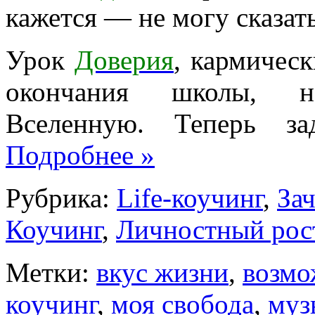
кажется — не могу сказать
Урок
Доверия
, кармичес
окончания школы, на
Вселенную. Теперь за
Подробнее
»
Рубрика:
Life-коучинг
,
За
Коучинг
,
Личностный рос
Метки:
вкус жизни
,
возмо
коучинг
,
моя свобода
,
муз