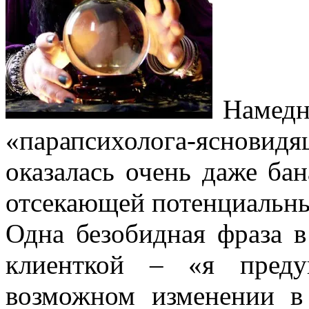
Намедни
«парапсихолога-яснови
оказалась очень даже ба
отсекающей потенциальны
Одна безобидная фраза в
клиенткой – «я преду
возможном изменении в