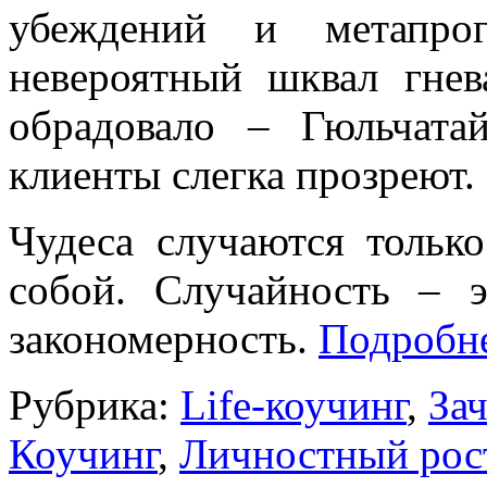
убеждений и метапро
невероятный шквал гнев
обрадовало – Гюльчата
клиенты слегка прозреют.
Чудеса случаются тольк
собой. Случайность – э
закономерность.
Подробн
Рубрика:
Life-коучинг
,
За
Коучинг
,
Личностный рос