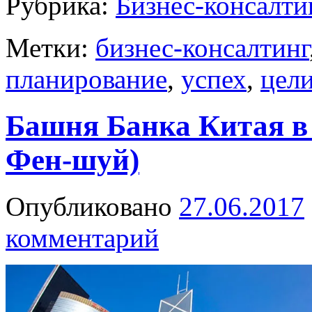
Рубрика:
Бизнес-консалти
Метки:
бизнес-консалтинг
планирование
,
успех
,
цел
Башня Банка Китая в 
Фен-шуй)
Опубликовано
27.06.2017
комментарий