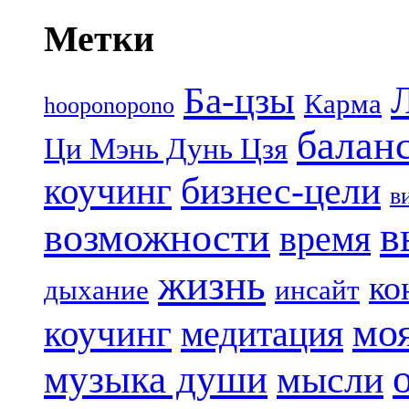
Метки
Ба-цзы
Карма
hooponopono
балан
Ци Мэнь Дунь Цзя
бизнес-цели
коучинг
в
в
возможности
время
жизнь
ко
дыхание
инсайт
мо
коучинг
медитация
музыка души
мысли