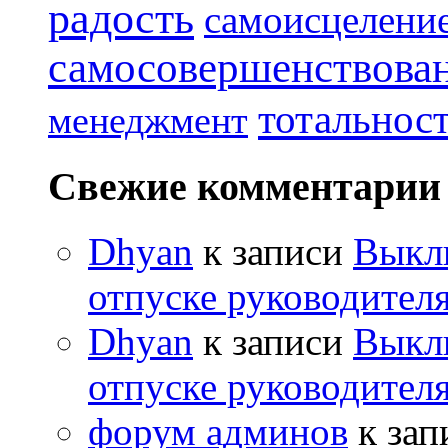
радость
самоисцелени
самосовершенствова
тотальнос
менеджмент
Свежие комментарии
Dhyan
к записи
Выклю
отпуске руководителя
Dhyan
к записи
Выклю
отпуске руководителя
форум админов
к зап