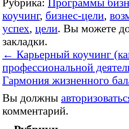
Рубрика:
Программы бизн
коучинг
,
бизнес-цели
,
воз
успех
,
цели
. Вы можете д
закладки.
←
Карьерный коучинг (ка
профессиональной деятел
Гармония жизненного ба
Вы должны
авторизоватьс
комментарий.