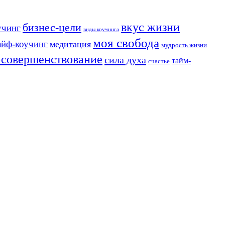
вкус жизни
бизнес-цели
учинг
виды коучинга
моя свобода
айф-коучинг
медитация
мудрость жизни
совершенствование
сила духа
тайм-
счастье