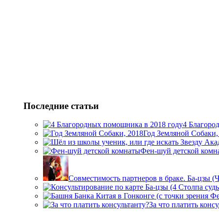
Последние статьи
4 Благоро
Год Земляной Собаки,
Фен-шуй детской комн
Совместимость партнеров в браке. Ба-цзы (
За что платить конс