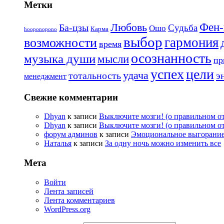
Метки
Любовь
Фен
Ба-цзы
Судьба
Ошо
Карма
hooponopono
выбор
гармония
возможности
время
осознанность
музыка души
мысли
пр
успех
цели
удача
тотальность
э
менеджмент
Свежие комментарии
Dhyan
к записи
Выключите мозги! (о правильном от
Dhyan
к записи
Выключите мозги! (о правильном от
форум админов
к записи
Эмоциональное выгорание
Наталья
к записи
За одну ночь можно изменить все
Мета
Войти
Лента записей
Лента комментариев
WordPress.org