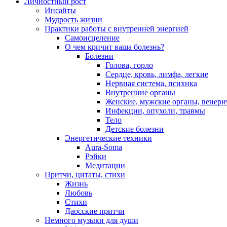
Личностный рост
Инсайты
Мудрость жизни
Практики работы с внутренней энергией
Самоисцеление
О чем кричит ваша болезнь?
Болезни
Голова, горло
Сердце, кровь, лимфа, легкие
Нервная система, психика
Внутренние органы
Женские, мужские органы, венери
Инфекции, опухоли, травмы
Тело
Детские болезни
Энергетические техники
Aura-Soma
Рэйки
Медитации
Притчи, цитаты, стихи
Жизнь
Любовь
Стихи
Даосские притчи
Немного музыки для души