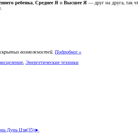
еннего ребенка
,
Среднее Я
и
Высшее Я
— друг на друга, так ч
.
в скрытых возможностей.
Подробнее
»
оисцеление
,
Энергетические техники
энь Дунь Цзя
(35)
►