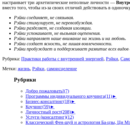
настраивает три архетипические неполные личности —
Внутр
вместо того, чтобы из-за своих отличий действовать в одиночку
Рэйки соединяет, не связывая.
Рэйки стимулирует, не перевозбуждая.
Рэйки разделяет, не создавая изоляции.
Рэйки успокаивает, не вызывая оцепенения.
Рэйки направляет наше внимание на жизнь и на любовь.
Рэйки создает ясность, не лишая вовлеченности.
Рэйки пробуждает и поддерживает развитие всех видо
Рубрика:
Практики работы с внутренней энергией
,
Рэйки
,
Сам
Метки:
жизнь
,
Рэйки
,
самоисцеление
Рубрики
Добро пожаловать!
(7)
Программы индивидуального коучинга
(11)
►
Бизнес-консалтинг
(18)
►
Коучинг
(59)
►
Личностный рост
(208)
►
Услуги (консалтинг)
(12)
Классический Фен-шуй и астрология Ба-цзы, Ци М