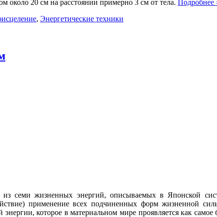
ом около 20 см на расстоянии примерно 3 см от тела.
Подробнее
оисцеление
,
Энергетические техники
м
 из семи жизненных энергий, описываемых в Японской сист
действие) применение всех подчиненных форм жизненной сил
й энергии, которое в материальном мире проявляется как самое 