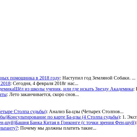
дных помощника в 2018 году
: Наступил год Земляной Собаки. ...
 2018
: Сегодня, 4 февраля 2018г нас...
Шёл из школы ученик, или где искать Звезду Академика
:
аты
: Лето заканчивается, скоро снов...
Четыре Столпа судьбы)
: Анализ Ба-цзы (Четырех Столпов...
Консультирование по карте Ба-цзы (4 Столпа судьбы)
: 1. Экс
Башня Банка Китая в Гонконге (с точки зрения Фен-шуй)
ультанту?
: Почему мы должны платить такие...