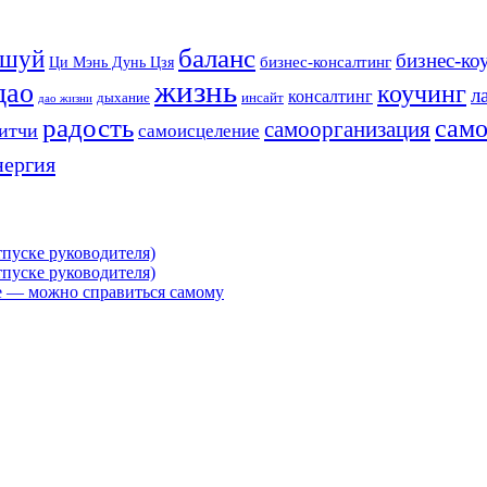
баланс
-шуй
бизнес-ко
бизнес-консалтинг
Ци Мэнь Дунь Цзя
жизнь
дао
коучинг
л
консалтинг
дыхание
инсайт
дао жизни
радость
само
самоорганизация
итчи
самоисцеление
нергия
пуске руководителя)
пуске руководителя)
 — можно справиться самому