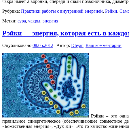
чакра имеет 2 воронки, спереди и сзади позвоночника, диаметр
Рубрика:
Практики работы с внутренней энергией
,
Рэйки
,
Сам
Метки:
аура
,
чакры
,
энергия
Рэйки — энергия, которая есть в каждо
Опубликовано
08.05.2012
|
Автор:
Dhyan
|
Ваш комментарий
Рэйки
– это одна
правильное синергетическое (обеспечивающее совместное 
«Божественная энергия», «Дух Ки». Это то качество жизненно