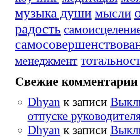
музыка души
мысли
радость
самоисцелени
самосовершенствова
тотальнос
менеджмент
Свежие комментарии
Dhyan
к записи
Выклю
отпуске руководителя
Dhyan
к записи
Выклю