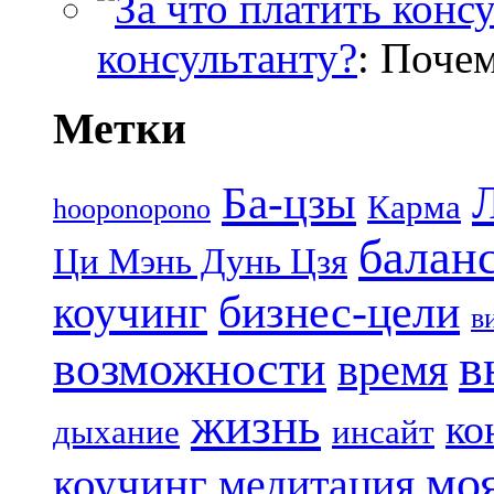
консультанту?
: Поче
Метки
Ба-цзы
Карма
hooponopono
балан
Ци Мэнь Дунь Цзя
бизнес-цели
коучинг
в
в
возможности
время
жизнь
ко
дыхание
инсайт
мо
коучинг
медитация