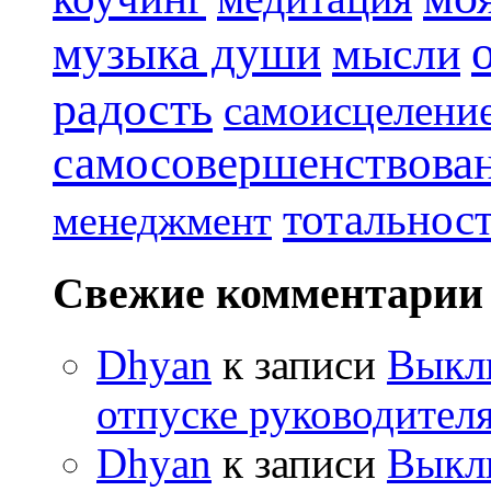
музыка души
мысли
радость
самоисцелени
самосовершенствова
тотальнос
менеджмент
Свежие комментарии
Dhyan
к записи
Выклю
отпуске руководителя
Dhyan
к записи
Выклю