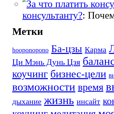
консультанту?
: Поче
Метки
Ба-цзы
Карма
hooponopono
балан
Ци Мэнь Дунь Цзя
бизнес-цели
коучинг
в
в
возможности
время
жизнь
ко
дыхание
инсайт
мо
коучинг
медитация